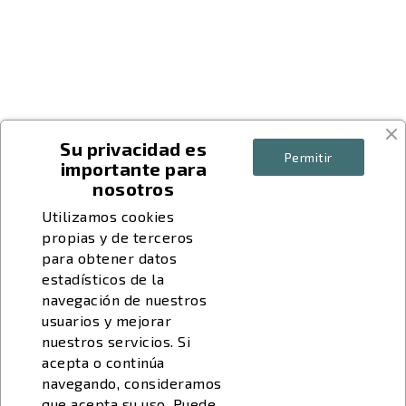
Precio
22,40 €
key
Su privacidad es
Permitir
importante para
key
nosotros
key
Utilizamos cookies
propias y de terceros
para obtener datos
estadísticos de la
navegación de nuestros
usuarios y mejorar
nuestros servicios. Si
acepta o continúa
navegando, consideramos
que acepta su uso. Puede