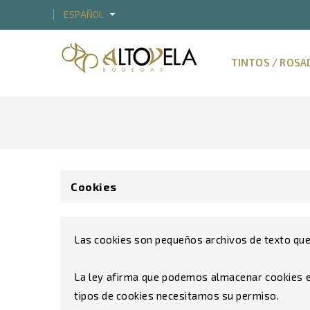
arrow_drop_down
ESPAÑOL
Añ
((
((
In
TINTOS / ROSA
((c
Deb
((l
Cookies
Las cookies son pequeños archivos de texto que l
La ley afirma que podemos almacenar cookies en
tipos de cookies necesitamos su permiso.