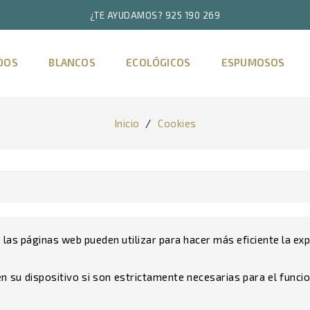
¿TE AYUDAMOS? 925 190 269
adir a la lista de deseos
modalTitle))
title))
iciar sesión
DOS
BLANCOS
ECOLÓGICOS
ESPUMOSOS
onfirmMessage))
e iniciar sesión para guardar productos en su lista de deseos.
abel))
Crear nueva li
add_circle_outline
Inicio
Cookies
((cancelText))
((cancelText))
((modalDeleteText))
((loginText))
((cancelText))
((createText))
as páginas web pueden utilizar para hacer más eficiente la expe
 su dispositivo si son estrictamente necesarias para el func