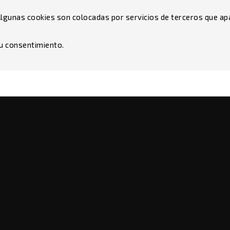
. Algunas cookies son colocadas por servicios de terceros que a
u consentimiento.
Envío
Aviso legal
uches
Términos y condiciones
sados
Sobre nosotros
Pago seguro