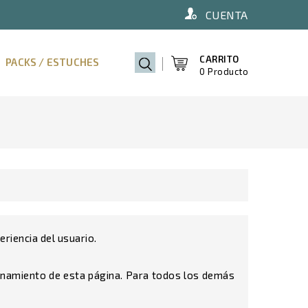
CUENTA
×
×
×
×
CARRITO
PACKS / ESTUCHES
0 Producto
sta
riencia del usuario.
ionamiento de esta página. Para todos los demás