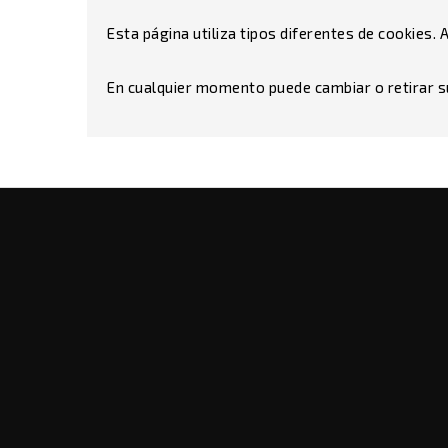
Esta página utiliza tipos diferentes de cookies
En cualquier momento puede cambiar o retirar s
Bodegas Altovela
Blancos
Carretera Madrid-
Espumosos
Alicante, Km. 100
Packs / Est
Desviación S/N
45880 Corral de Almaguer
Tintos / Ro
España
Ecológicos