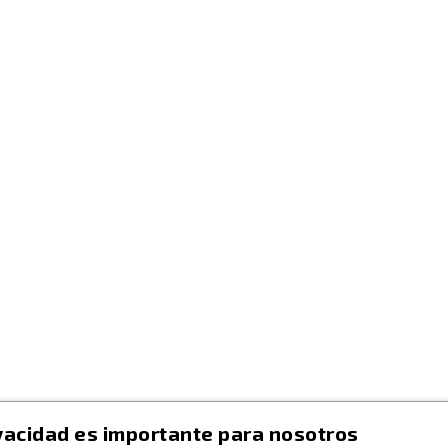
Envío
Aviso legal
uches
Términos y condiciones
sados
Sobre nosotros
Pago seguro
Cookies
Contacte con nosotros
Mapa del sitio
vacidad es importante para nosotros